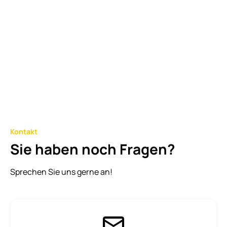
Dr. Bernhard Hettich
Vorstand
Unternehmensansprache
Kontakt
Sie haben noch Fragen?
Zum Mitgliederprofil
Sprechen Sie uns gerne an!