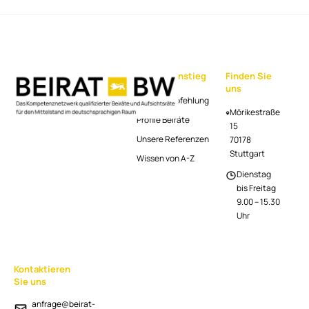
Schnelleinstieg
Finden Sie
uns
Beiratsempfehlung
Mörikestraße
Profile Beiräte
15
Unsere Referenzen
70178
Stuttgart
Wissen von A-Z
Dienstag
bis Freitag
9.00 – 15.30
Uhr
Kontaktieren
Sie uns
anfrage@beirat-