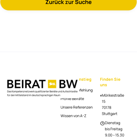
Zurück zur Suche
1998 Mitarbeiter im Bereich Finanzen,
HUGO BOSS AG
1996 - 1998 Mitarbeiter im Bereich
Finanzen, SIXT AUTOVERMIETUNG GmbH &
Co. KG
1991 - 1996 Studium BWL, Universität
Passau; Abschluss: Dipl.Kfm.
Schnelleinstieg
Finden Sie
uns
Beiratsempfehlung
Mörikestraße
Profile Beiräte
15
Unsere Referenzen
70178
Stuttgart
Wissen von A-Z
Dienstag
bis Freitag
9.00 – 15.30