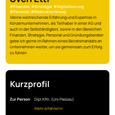
#
Finanzen
#
Strategie
#
Digitalisierung
#
Personal
#
Restrukturierung
Meine weitreichende Erfahrung und Expertise in
Konzernunternehmen, als Teilhaber in einer AG und
auch in der Selbständigkeit, sowie in den Bereichen
Finanzen, Strategie, Personal und Gründungsberater
gebe ich gerne im Rahmen eines Beiratsmandats an
Unternehmen weiter, um sie gemeinsam zum Erfolg
zu führen
Kurzprofil
Zur Person
Dipl.Kfm. (Uni Passau)
Mehr erfahren