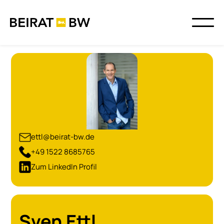
ettl@beirat-bw.de
+49 1522 8685765
Zum LinkedIn Profil
Sven Ettl